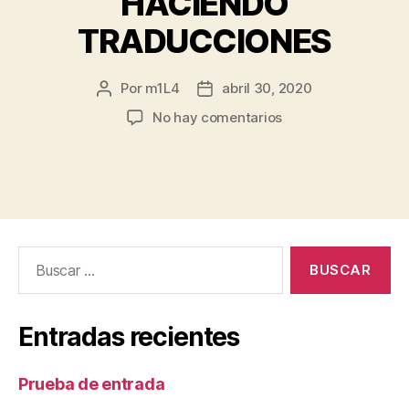
HACIENDO
TRADUCCIONES
Por
m1L4
abril 30, 2020
Autor
Fecha
de
de
en
No hay comentarios
la
la
10
entrada
entrada
PÁGINAS
WEB
PARA
GANAR
DINERO
Buscar:
HACIENDO
TRADUCCIONES
Entradas recientes
Prueba de entrada