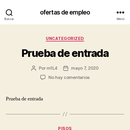
ofertas de empleo
Buscar
Menú
Categorías
UNCATEGORIZED
Prueba de entrada
Por
m1L4
mayo 7, 2020
Autor
Fecha
de
de
en
No hay comentarios
la
la
Prueba
entrada
entrada
de
entrada
Prueba de entrada
Categorías
PISOS