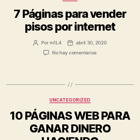
7 Páginas para vender
pisos por internet
Por
m1L4
abril 30, 2020
Autor
Fecha
de
de
en
No hay comentarios
la
la
7
entrada
entrada
Páginas
para
vender
pisos
por
Categorías
UNCATEGORIZED
internet
10 PÁGINAS WEB PARA
GANAR DINERO